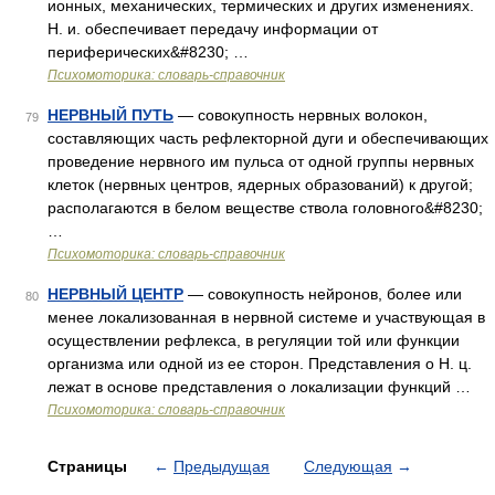
ионных, механических, термических и других изменениях.
Н. и. обеспечивает передачу информации от
периферических&#8230; …
Психомоторика: cловарь-справочник
НЕРВНЫЙ ПУТЬ
— совокупность нервных волокон,
79
составляющих часть рефлекторной дуги и обеспечивающих
проведение нервного им пульса от одной группы нервных
клеток (нервных центров, ядерных образований) к другой;
располагаются в белом веществе ствола головного&#8230;
…
Психомоторика: cловарь-справочник
НЕРВНЫЙ ЦЕНТР
— совокупность нейронов, более или
80
менее локализованная в нервной системе и участвующая в
осуществлении рефлекса, в регуляции той или функции
организма или одной из ее сторон. Представления о Н. ц.
лежат в основе представления о локализации функций …
Психомоторика: cловарь-справочник
Страницы
←
Предыдущая
Следующая
→